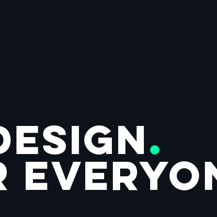
design
.
r everyo