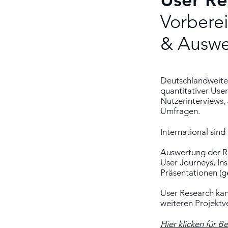
Vorbere
& Auswe
Deutschlandweite 
quantitativer User
Nutzerinterviews
Umfragen.
International sin
Auswertung der R
User Journeys, In
Präsentationen (ge
User Research kan
weiteren Projektve
Hier klicken für B