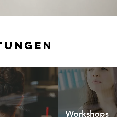
stungen
Work
shops