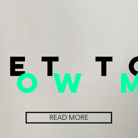
get t
now 
READ MORE